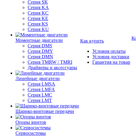
Серия SK
Серия KA
Серия KC
Серия KE
Серия KS
Серия KU
К
Моментные двигатели
Как купить
Серия DMS
Серия DMY
Условия оплаты
Серия DMN
Условия доставки
Серия TMRW / TMRI
Гарантия на товар
Драйверы и аксессуары
Линейные двигатели
Серия LMSA
Серия LMFA
Серия LMC
Серия LMT
Шарико-винтовые передачи
Опоры винтов
Сервосистемы