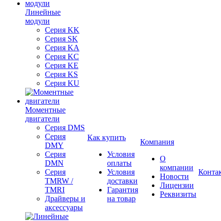
Линейные
модули
Серия KK
Серия SK
Серия KA
Серия KC
Серия KE
Серия KS
Серия KU
Моментные
двигатели
Серия DMS
Серия
Как купить
Компания
DMY
Серия
Условия
О
DMN
оплаты
компании
Серия
Условия
Конта
Новости
TMRW /
доставки
Лицензии
TMRI
Гарантия
Реквизиты
Драйверы и
на товар
аксессуары