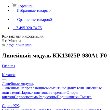
Корзина
0
Избранные товары
0
Сравнение товаров
0
+7 495 320 74 75
Контактная информация
г. Москва
info@hiwin.info
Линейный модуль KK13025P-980A1-F0
Главная
—
Каталог
—
Линейные модули
Линейные направляющие
Моментные двигатели
Линейные
двигатели
Шарико-винтовые передачи
Опоры
винтов
Сервосистемы
Редукторы
Подшипники
Смазка
—
Серия KK