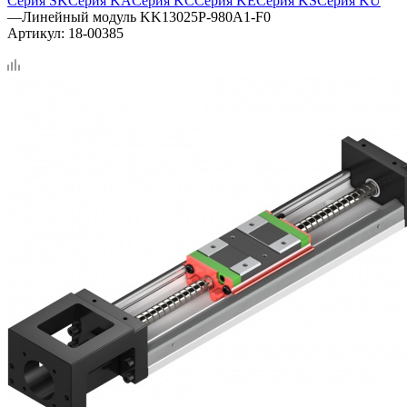
Серия SK
Серия KA
Серия KC
Серия KE
Серия KS
Серия KU
—
Линейный модуль KK13025P-980A1-F0
Артикул:
18-00385