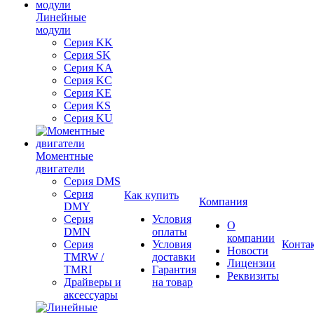
Линейные
модули
Серия KK
Серия SK
Серия KA
Серия KC
Серия KE
Серия KS
Серия KU
Моментные
двигатели
Серия DMS
Серия
Как купить
Компания
DMY
Серия
Условия
О
DMN
оплаты
компании
Серия
Условия
Конта
Новости
TMRW /
доставки
Лицензии
TMRI
Гарантия
Реквизиты
Драйверы и
на товар
аксессуары