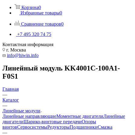
Корзина
0
Избранные товары
0
Сравнение товаров
0
+7 495 320 74 75
Контактная информация
г. Москва
info@hiwin.info
Линейный модуль KK4001C-100A1-
F0S1
Главная
—
Каталог
—
Линейные модули
Линейные направляющие
Моментные двигатели
Линейные
двигатели
Шарико-винтовые передачи
Опоры
винтов
Сервосистемы
Редукторы
Подшипники
Смазка
—