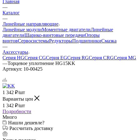
Главная
—
Каталог
—
Линейные направляющие
Линейные модули
Моментные двигатели
Линейные
двигатели
Шарико-винтовые передачи
Опоры
винтов
Сервосистемы
Редукторы
Подшипники
Смазка
—
Аксессуары
Серия HG
Серия CG
Серия EG
Серия RG
Серия CRG
Серия MG
—
Торцевое уплотнение HG15KK
Артикул:
10-00425
1 342
₽
/шт
Варианты цен
1 342
₽
/шт
Подробности
Много
Нашли дешевле?
Рассчитать доставку