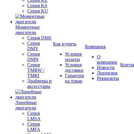
Серия KE
Серия KS
Серия KU
Моментные
двигатели
Серия DMS
Серия
Как купить
Компания
DMY
Серия
Условия
О
DMN
оплаты
компании
Серия
Условия
Конта
Новости
TMRW /
доставки
Лицензии
TMRI
Гарантия
Реквизиты
Драйверы и
на товар
аксессуары
Линейные
двигатели
Серия
LMSA
Серия
LMFA