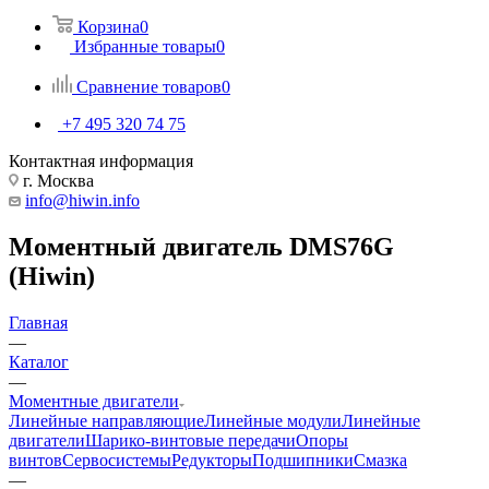
Корзина
0
Избранные товары
0
Сравнение товаров
0
+7 495 320 74 75
Контактная информация
г. Москва
info@hiwin.info
Моментный двигатель DMS76G
(Hiwin)
Главная
—
Каталог
—
Моментные двигатели
Линейные направляющие
Линейные модули
Линейные
двигатели
Шарико-винтовые передачи
Опоры
винтов
Сервосистемы
Редукторы
Подшипники
Смазка
—