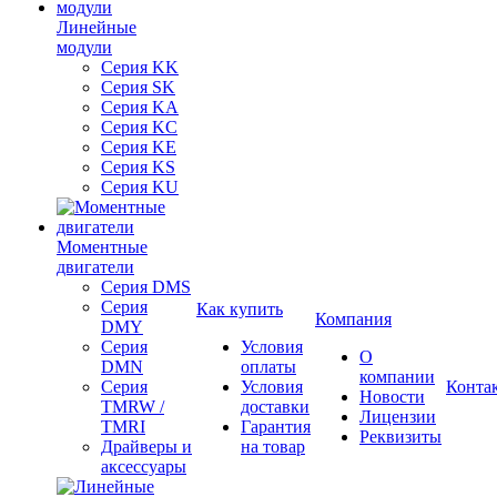
Линейные
модули
Серия KK
Серия SK
Серия KA
Серия KC
Серия KE
Серия KS
Серия KU
Моментные
двигатели
Серия DMS
Серия
Как купить
Компания
DMY
Серия
Условия
О
DMN
оплаты
компании
Серия
Условия
Конта
Новости
TMRW /
доставки
Лицензии
TMRI
Гарантия
Реквизиты
Драйверы и
на товар
аксессуары