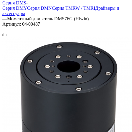
Серия DMS
Серия DMY
Серия DMN
Серия TMRW / TMRI
Драйверы и
аксессуары
—
Моментный двигатель DMS76G (Hiwin)
Артикул:
04-00487