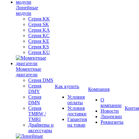
Линейные
модули
Серия KK
Серия SK
Серия KA
Серия KC
Серия KE
Серия KS
Серия KU
Моментные
двигатели
Серия DMS
Серия
Как купить
Компания
DMY
Серия
Условия
О
DMN
оплаты
компании
Серия
Условия
Конта
Новости
TMRW /
доставки
Лицензии
TMRI
Гарантия
Реквизиты
Драйверы и
на товар
аксессуары