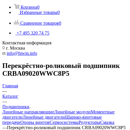
Корзина
0
Избранные товары
0
Сравнение товаров
0
+7 495 320 74 75
Контактная информация
г. Москва
info@hiwin.info
Перекрёстно-роликовый подшипник
CRBA09020WWC8P5
Главная
—
Каталог
—
Подшипники
Линейные направляющие
Линейные модули
Моментные
двигатели
Линейные двигатели
Шарико-винтовые
передачи
Опоры винтов
Сервосистемы
Редукторы
Смазка
—
Перекрёстно-роликовый подшипник CRBA09020WWC8P5