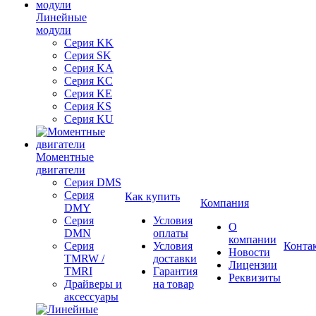
Линейные
модули
Серия KK
Серия SK
Серия KA
Серия KC
Серия KE
Серия KS
Серия KU
Моментные
двигатели
Серия DMS
Серия
Как купить
Компания
DMY
Серия
Условия
О
DMN
оплаты
компании
Серия
Условия
Конта
Новости
TMRW /
доставки
Лицензии
TMRI
Гарантия
Реквизиты
Драйверы и
на товар
аксессуары